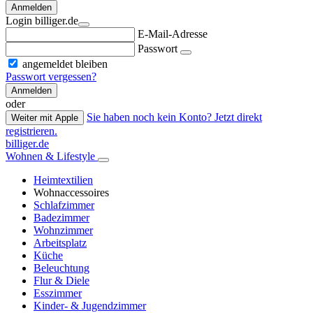
Anmelden
Login billiger.de
E-Mail-Adresse
Passwort
angemeldet bleiben
Passwort vergessen?
Anmelden
oder
Sie haben noch kein Konto? Jetzt direkt
Weiter mit Apple
registrieren.
billiger.de
Wohnen & Lifestyle
Heimtextilien
Wohnaccessoires
Schlafzimmer
Badezimmer
Wohnzimmer
Arbeitsplatz
Küche
Beleuchtung
Flur & Diele
Esszimmer
Kinder- & Jugendzimmer