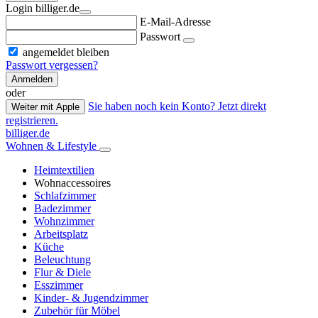
Login billiger.de
E-Mail-Adresse
Passwort
angemeldet bleiben
Passwort vergessen?
Anmelden
oder
Sie haben noch kein Konto? Jetzt direkt
Weiter mit Apple
registrieren.
billiger.de
Wohnen & Lifestyle
Heimtextilien
Wohnaccessoires
Schlafzimmer
Badezimmer
Wohnzimmer
Arbeitsplatz
Küche
Beleuchtung
Flur & Diele
Esszimmer
Kinder- & Jugendzimmer
Zubehör für Möbel