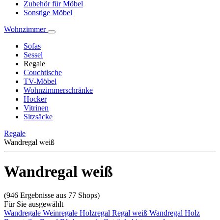
Zubehör für Möbel
Sonstige Möbel
Wohnzimmer
Sofas
Sessel
Regale
Couchtische
TV-Möbel
Wohnzimmerschränke
Hocker
Vitrinen
Sitzsäcke
Regale
Wandregal weiß
Wandregal weiß
(946 Ergebnisse aus 77 Shops)
Für Sie ausgewählt
Wandregale
Weinregale
Holzregal
Regal weiß
Wandregal Holz