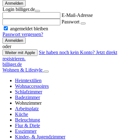
Anmelden
Login billiger.de
E-Mail-Adresse
Passwort
angemeldet bleiben
Passwort vergessen?
Anmelden
oder
Sie haben noch kein Konto? Jetzt direkt
Weiter mit Apple
registrieren.
billiger.de
Wohnen & Lifestyle
Heimtextilien
Wohnaccessoires
Schlafzimmer
Badezimmer
Wohnzimmer
Arbeitsplatz
Küche
Beleuchtung
Flur & Diele
Esszimmer
Kinder- & Jugendzimmer