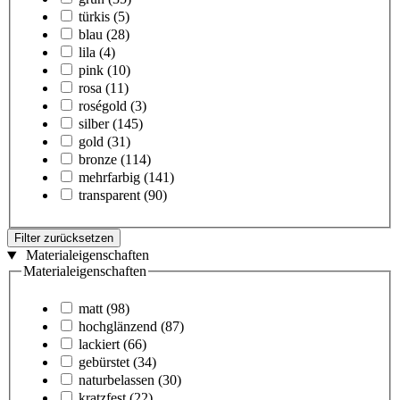
türkis
(5)
blau
(28)
lila
(4)
pink
(10)
rosa
(11)
roségold
(3)
silber
(145)
gold
(31)
bronze
(114)
mehrfarbig
(141)
transparent
(90)
Filter zurücksetzen
Materialeigenschaften
Materialeigenschaften
matt
(98)
hochglänzend
(87)
lackiert
(66)
gebürstet
(34)
naturbelassen
(30)
kratzfest
(22)