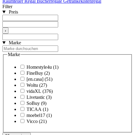
Raumteiler Regal
Bücherregale
Getränkekistenregal
Filter
Preis
›
Marke
Marke
Homestyle4u
(1)
FineBuy
(2)
[en.casa]
(51)
Woltu
(27)
vidaXL
(376)
Livetastic
(3)
SoBuy
(9)
TICAA
(1)
moebel17
(1)
Vicco
(21)