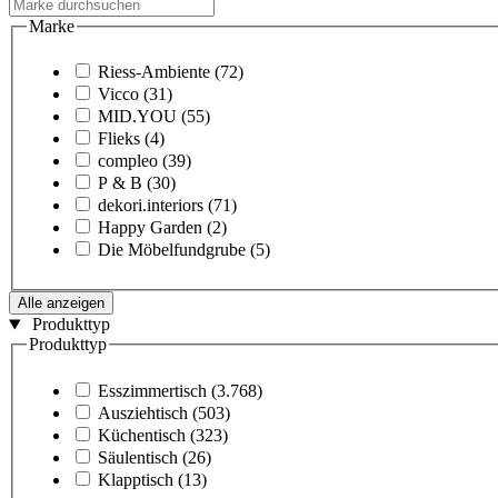
Marke
Riess-Ambiente
(72)
Vicco
(31)
MID.YOU
(55)
Flieks
(4)
compleo
(39)
P & B
(30)
dekori.interiors
(71)
Happy Garden
(2)
Die Möbelfundgrube
(5)
Alle anzeigen
Produkttyp
Produkttyp
Esszimmertisch
(3.768)
Ausziehtisch
(503)
Küchentisch
(323)
Säulentisch
(26)
Klapptisch
(13)