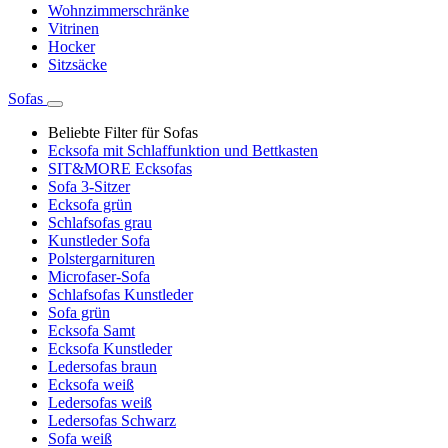
Wohnzimmerschränke
Vitrinen
Hocker
Sitzsäcke
Sofas
Beliebte Filter für Sofas
Ecksofa mit Schlaffunktion und Bettkasten
SIT&MORE Ecksofas
Sofa 3-Sitzer
Ecksofa grün
Schlafsofas grau
Kunstleder Sofa
Polstergarnituren
Microfaser-Sofa
Schlafsofas Kunstleder
Sofa grün
Ecksofa Samt
Ecksofa Kunstleder
Ledersofas braun
Ecksofa weiß
Ledersofas weiß
Ledersofas Schwarz
Sofa weiß