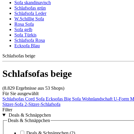
Sofa skandinavisch
Schlafsofas grün
Schlafsofa Leder
W.Schillig Sofa
Rosa Sofa
Sofa gelb
Sofa Türkis
Schlafsofa Rosa
Ecksofa Blau
Schlafsofas beige
Schlafsofas beige
(8.829 Ergebnisse aus 53 Shops)
Für Sie ausgewählt
Schlafsofas
Cord Sofa
Ecksofas
Big Sofa
Wohnlandschaft U-Form
M
Sitzer-Sofa
2-Sitzer-Schlafsofa
Filter
Deals & Schnäppchen
Deals & Schnäppchen
Deals & Schnäppchen
(2)