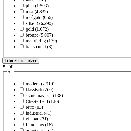
pink
(1.503)
rosa
(4.832)
roségold
(656)
silber
(26.290)
gold
(1.072)
bronze
(5.007)
mehrfarbig
(179)
transparent
(3)
Filter zurücksetzen
Stil
Stil
modern
(2.919)
klassisch
(260)
skandinavisch
(138)
Chesterfield
(136)
retro
(83)
industrial
(41)
vintage
(31)
Landhaus
(16)
orientalisch
(4)