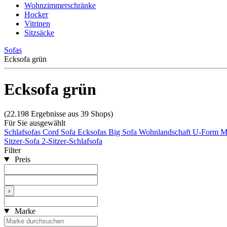
Wohnzimmerschränke
Hocker
Vitrinen
Sitzsäcke
Sofas
Ecksofa grün
Ecksofa grün
(22.198 Ergebnisse aus 39 Shops)
Für Sie ausgewählt
Schlafsofas
Cord Sofa
Ecksofas
Big Sofa
Wohnlandschaft U-Form
M
Sitzer-Sofa
2-Sitzer-Schlafsofa
Filter
Preis
›
Marke