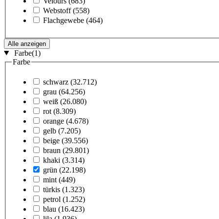
Velours
(683)
Webstoff
(558)
Flachgewebe
(464)
Alle anzeigen
Farbe
(1)
Farbe
schwarz
(32.712)
grau
(64.256)
weiß
(26.080)
rot
(8.309)
orange
(4.678)
gelb
(7.205)
beige
(39.556)
braun
(29.801)
khaki
(3.314)
grün
(22.198)
mint
(449)
türkis
(1.323)
petrol
(1.252)
blau
(16.423)
lila
(1.936)