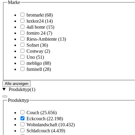
Marke
bromarkt
(68)
luxkor24
(14)
4all home
(15)
forniro 24
(7)
Riess-Ambiente
(13)
Sofnet
(36)
Costway
(2)
Uno
(51)
mebligo
(88)
furnisell
(28)
Alle anzeigen
Produkttyp
(1)
Produkttyp
Couch
(25.656)
Eckcouch
(22.198)
Wohnlandschaft
(10.432)
Schlafcouch
(4.439)