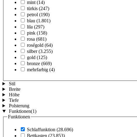
mint
(14)
türkis
(247)
petrol
(190)
blau
(1.801)
lila
(297)
pink
(158)
rosa
(681)
roségold
(64)
silber
(3.255)
gold
(125)
bronze
(669)
mehrfarbig
(4)
Stil
Breite
Höhe
Tiefe
Polsterung
Funktionen
(1)
Funktionen
Schlaffunktion
(28.696)
Bettkasten
(23.853)