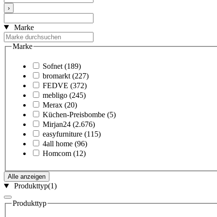
›
Marke
Marke
Sofnet
(189)
bromarkt
(227)
FEDVE
(372)
mebligo
(245)
Merax
(20)
Küchen-Preisbombe
(5)
Mirjan24
(2.676)
easyfurniture
(115)
4all home
(96)
Homcom
(12)
Alle anzeigen
Produkttyp
(1)
Produkttyp