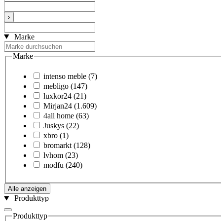
›
Marke
Marke
intenso meble
(7)
mebligo
(147)
luxkor24
(21)
Mirjan24
(1.609)
4all home
(63)
Juskys
(22)
xbro
(1)
bromarkt
(128)
lvhom
(23)
modfu
(240)
Alle anzeigen
Produkttyp
Produkttyp