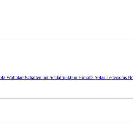
ofa
Wohnlandschaften mit Schlaffunktion
Himolla Sofas
Ledersofas
Bo