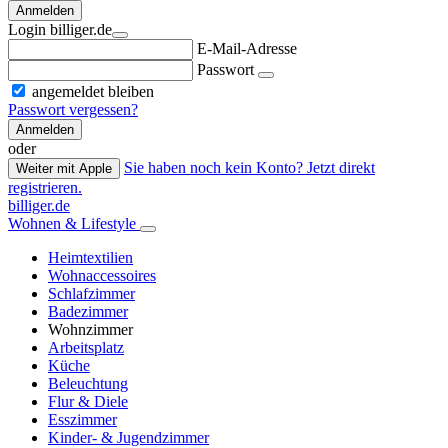
Anmelden
Login billiger.de
E-Mail-Adresse
Passwort
angemeldet bleiben
Passwort vergessen?
Anmelden
oder
Sie haben noch kein Konto? Jetzt direkt
Weiter mit Apple
registrieren.
billiger.de
Wohnen & Lifestyle
Heimtextilien
Wohnaccessoires
Schlafzimmer
Badezimmer
Wohnzimmer
Arbeitsplatz
Küche
Beleuchtung
Flur & Diele
Esszimmer
Kinder- & Jugendzimmer