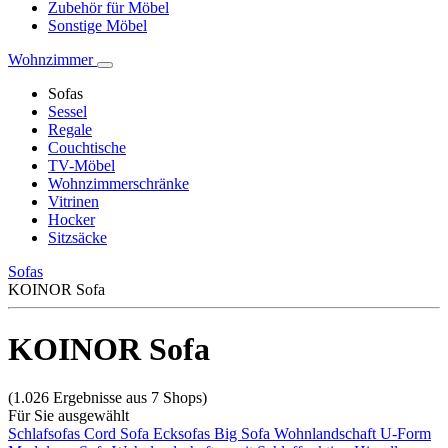
Zubehör für Möbel
Sonstige Möbel
Wohnzimmer
Sofas
Sessel
Regale
Couchtische
TV-Möbel
Wohnzimmerschränke
Vitrinen
Hocker
Sitzsäcke
Sofas
KOINOR Sofa
KOINOR Sofa
(1.026 Ergebnisse aus 7 Shops)
Für Sie ausgewählt
Schlafsofas
Cord Sofa
Ecksofas
Big Sofa
Wohnlandschaft U-Form