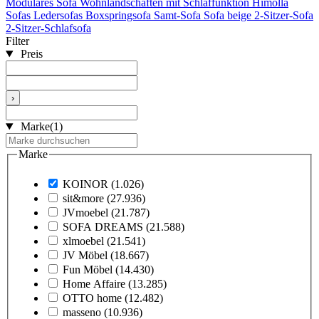
Modulares Sofa
Wohnlandschaften mit Schlaffunktion
Himolla
Sofas
Ledersofas
Boxspringsofa
Samt-Sofa
Sofa beige
2-Sitzer-Sofa
2-Sitzer-Schlafsofa
Filter
Preis
›
Marke
(1)
Marke
KOINOR
(1.026)
sit&more
(27.936)
JVmoebel
(21.787)
SOFA DREAMS
(21.588)
xlmoebel
(21.541)
JV Möbel
(18.667)
Fun Möbel
(14.430)
Home Affaire
(13.285)
OTTO home
(12.482)
masseno
(10.936)