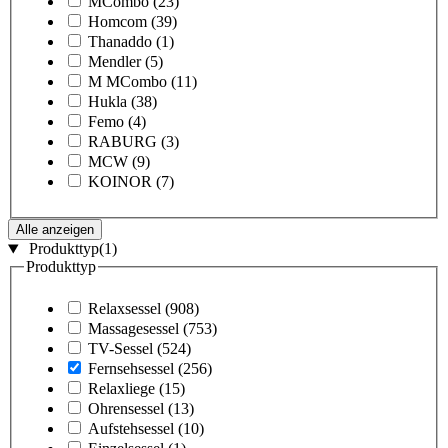
MCombo
(23)
Homcom
(39)
Thanaddo
(1)
Mendler
(5)
M MCombo
(11)
Hukla
(38)
Femo
(4)
RABURG
(3)
MCW
(9)
KOINOR
(7)
Alle anzeigen
Produkttyp
(1)
Produkttyp
Relaxsessel
(908)
Massagesessel
(753)
TV-Sessel
(524)
Fernsehsessel
(256)
Relaxliege
(15)
Ohrensessel
(13)
Aufstehsessel
(10)