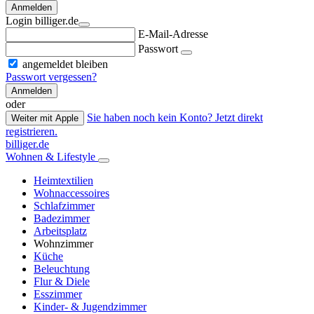
Anmelden
Login billiger.de
E-Mail-Adresse
Passwort
angemeldet bleiben
Passwort vergessen?
Anmelden
oder
Sie haben noch kein Konto? Jetzt direkt
Weiter mit Apple
registrieren.
billiger.de
Wohnen & Lifestyle
Heimtextilien
Wohnaccessoires
Schlafzimmer
Badezimmer
Arbeitsplatz
Wohnzimmer
Küche
Beleuchtung
Flur & Diele
Esszimmer
Kinder- & Jugendzimmer