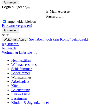
Anmelden
Login billiger.de
E-Mail-Adresse
Passwort
angemeldet bleiben
Passwort vergessen?
Anmelden
oder
Sie haben noch kein Konto? Jetzt direkt
Weiter mit Apple
registrieren.
billiger.de
Wohnen & Lifestyle
Heimtextilien
Wohnaccessoires
Schlafzimmer
Badezimmer
Wohnzimmer
Arbeitsplatz
Küche
Beleuchtung
Flur & Diele
Esszimmer
Kinder- & Jugendzimmer