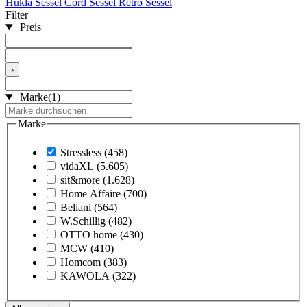
Hukla Sessel
Cord Sessel
Retro Sessel
Filter
Preis
›
Marke
(1)
Marke
Stressless
(458)
vidaXL
(5.605)
sit&more
(1.628)
Home Affaire
(700)
Beliani
(564)
W.Schillig
(482)
OTTO home
(430)
MCW
(410)
Homcom
(383)
KAWOLA
(322)