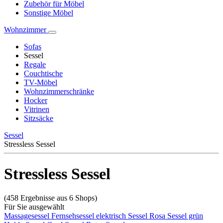
Zubehör für Möbel
Sonstige Möbel
Wohnzimmer
Sofas
Sessel
Regale
Couchtische
TV-Möbel
Wohnzimmerschränke
Hocker
Vitrinen
Sitzsäcke
Sessel
Stressless Sessel
Stressless Sessel
(458 Ergebnisse aus 6 Shops)
Für Sie ausgewählt
Massagesessel
Fernsehsessel elektrisch
Sessel Rosa
Sessel grün