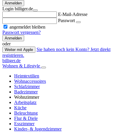
Anmelden
Login billiger.de
E-Mail-Adresse
Passwort
angemeldet bleiben
Passwort vergessen?
Anmelden
oder
Sie haben noch kein Konto? Jetzt direkt
Weiter mit Apple
registrieren.
billiger.de
Wohnen & Lifestyle
Heimtextilien
Wohnaccessoires
Schlafzimmer
Badezimmer
Wohnzimmer
Arbeitsplatz
Küche
Beleuchtung
Flur & Diele
Esszimmer
Kinder- & Jugendzimmer