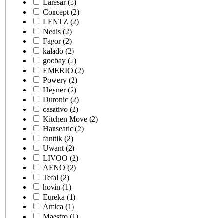
Laresar
(3)
Concept
(2)
LENTZ
(2)
Nedis
(2)
Fagor
(2)
kalado
(2)
goobay
(2)
EMERIO
(2)
Powery
(2)
Heyner
(2)
Duronic
(2)
casativo
(2)
Kitchen Move
(2)
Hanseatic
(2)
fanttik
(2)
Uwant
(2)
LIVOO
(2)
AENO
(2)
Tefal
(2)
hovin
(1)
Eureka
(1)
Amica
(1)
Maestro
(1)