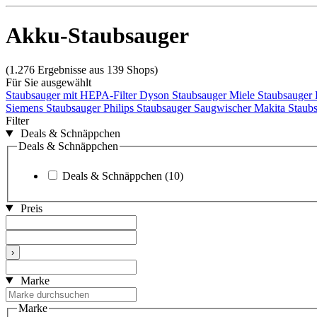
Akku-Staubsauger
(1.276 Ergebnisse aus 139 Shops)
Für Sie ausgewählt
Staubsauger mit HEPA-Filter
Dyson Staubsauger
Miele Staubsauger
Siemens Staubsauger
Philips Staubsauger
Saugwischer
Makita Staub
Filter
Deals & Schnäppchen
Deals & Schnäppchen
Deals & Schnäppchen
(10)
Preis
›
Marke
Marke