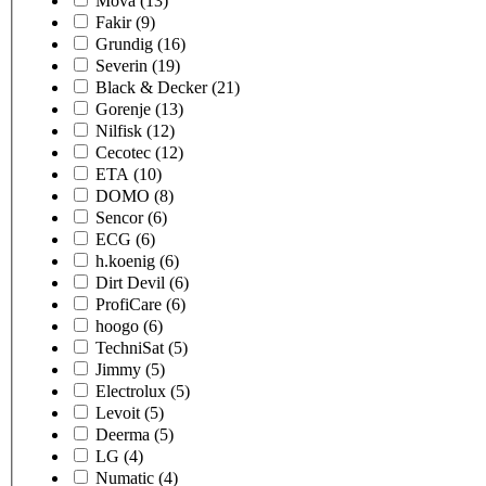
Mova
(13)
Fakir
(9)
Grundig
(16)
Severin
(19)
Black & Decker
(21)
Gorenje
(13)
Nilfisk
(12)
Cecotec
(12)
ETA
(10)
DOMO
(8)
Sencor
(6)
ECG
(6)
h.koenig
(6)
Dirt Devil
(6)
ProfiCare
(6)
hoogo
(6)
TechniSat
(5)
Jimmy
(5)
Electrolux
(5)
Levoit
(5)
Deerma
(5)
LG
(4)
Numatic
(4)