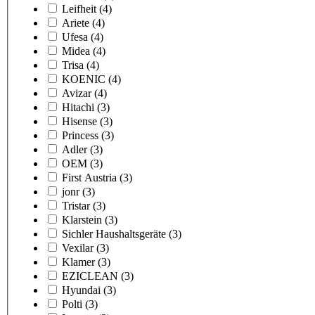
Leifheit
(4)
Ariete
(4)
Ufesa
(4)
Midea
(4)
Trisa
(4)
KOENIC
(4)
Avizar
(4)
Hitachi
(3)
Hisense
(3)
Princess
(3)
Adler
(3)
OEM
(3)
First Austria
(3)
jonr
(3)
Tristar
(3)
Klarstein
(3)
Sichler Haushaltsgeräte
(3)
Vexilar
(3)
Klamer
(3)
EZICLEAN
(3)
Hyundai
(3)
Polti
(3)