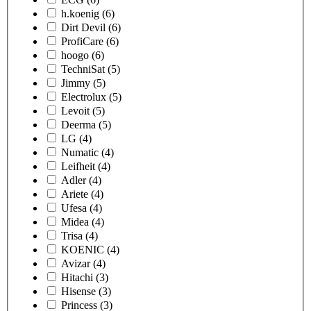
h.koenig
(6)
Dirt Devil
(6)
ProfiCare
(6)
hoogo
(6)
TechniSat
(5)
Jimmy
(5)
Electrolux
(5)
Levoit
(5)
Deerma
(5)
LG
(4)
Numatic
(4)
Leifheit
(4)
Adler
(4)
Ariete
(4)
Ufesa
(4)
Midea
(4)
Trisa
(4)
KOENIC
(4)
Avizar
(4)
Hitachi
(3)
Hisense
(3)
Princess
(3)