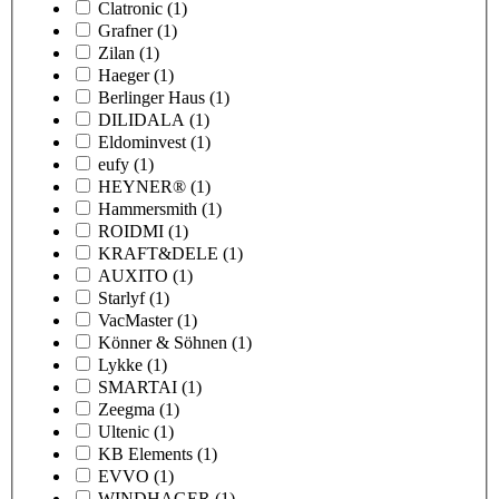
Clatronic
(1)
Grafner
(1)
Zilan
(1)
Haeger
(1)
Berlinger Haus
(1)
DILIDALA
(1)
Eldominvest
(1)
eufy
(1)
HEYNER®
(1)
Hammersmith
(1)
ROIDMI
(1)
KRAFT&DELE
(1)
AUXITO
(1)
Starlyf
(1)
VacMaster
(1)
Könner & Söhnen
(1)
Lykke
(1)
SMARTAI
(1)
Zeegma
(1)
Ultenic
(1)
KB Elements
(1)
EVVO
(1)
WINDHAGER
(1)