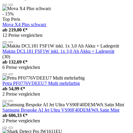
- 15%
Top Preis
Mova X4 Plus schwarz
ab
219,00 €*
12 Preise vergleichen
Makita DCL181 FSF1W inkl. 1x 3,0 Ah Akku + Ladegerät
(30)
ab
132,69 €*
6 Preise vergleichen
Petra PF0776VDEEU7 Multi mehrfarbig
ab
54,99 €*
2 Preise vergleichen
Samsung Bespoke AI Jet Ultra VS90F40DEM/WA Satin Mint
ab
606,33 €*
2 Preise vergleichen