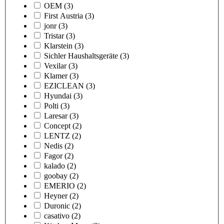
OEM
(3)
First Austria
(3)
jonr
(3)
Tristar
(3)
Klarstein
(3)
Sichler Haushaltsgeräte
(3)
Vexilar
(3)
Klamer
(3)
EZICLEAN
(3)
Hyundai
(3)
Polti
(3)
Laresar
(3)
Concept
(2)
LENTZ
(2)
Nedis
(2)
Fagor
(2)
kalado
(2)
goobay
(2)
EMERIO
(2)
Heyner
(2)
Duronic
(2)
casativo
(2)