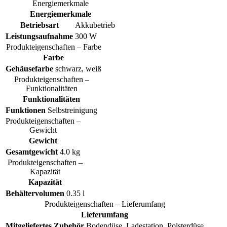
Energiemerkmale
Energiemerkmale
Betriebsart
Akkubetrieb
Leistungsaufnahme
300 W
Produkteigenschaften – Farbe
Farbe
Gehäusefarbe
schwarz, weiß
Produkteigenschaften –
Funktionalitäten
Funktionalitäten
Funktionen
Selbstreinigung
Produkteigenschaften –
Gewicht
Gewicht
Gesamtgewicht
4.0 kg
Produkteigenschaften –
Kapazität
Kapazität
Behältervolumen
0.35 l
Produkteigenschaften – Lieferumfang
Lieferumfang
Mitgeliefertes Zubehör
Bodendüse, Ladestation, Polsterdüse