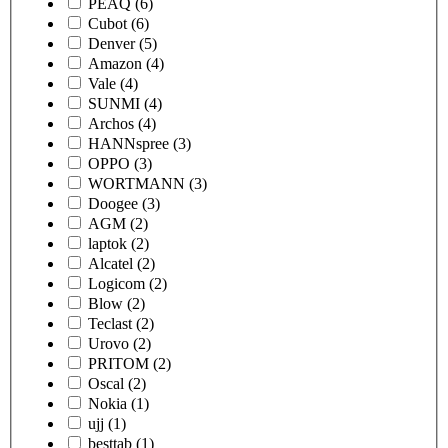
PEAQ
(6)
Cubot
(6)
Denver
(5)
Amazon
(4)
Vale
(4)
SUNMI
(4)
Archos
(4)
HANNspree
(3)
OPPO
(3)
WORTMANN
(3)
Doogee
(3)
AGM
(2)
laptok
(2)
Alcatel
(2)
Logicom
(2)
Blow
(2)
Teclast
(2)
Urovo
(2)
PRITOM
(2)
Oscal
(2)
Nokia
(1)
ujj
(1)
besttab
(1)