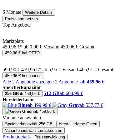
6 Monate
Weitere Details
Preisalarm setzen
Top Angebote
Marktplatz
459,96 €*
ab 0,00 € Versand
459,96 € Gesamt
459,96 € bei OTTO
599,90 €
459,96 €*
ab 5,95 € Versand
465,91 € Gesamt
459,96 € bei baur.de
Alle 2 Angebote anzeigen
2 Angebote
ab 459,96 €
Speicherkapazität
512 GB
ab 604,99 €
256 GB
ab 459,96 €
Herstellerfarbe
Blue
ab 499,99 €
Gray
ab 537,77 €
Green
ab 459,96 €
Variante auswählen
Speicherkapazität
256 GB
Herstellerfarbe
Green
Variantenauswahl zurücksetzen
Produktdetails
Preisentwicklung