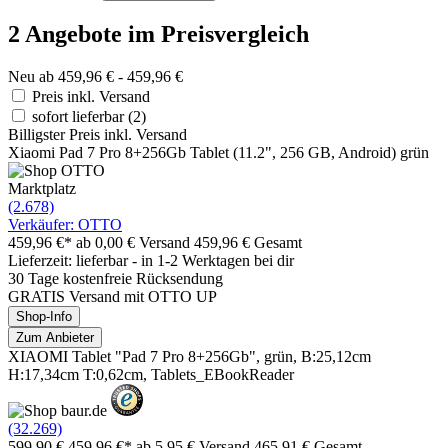
2 Angebote im Preisvergleich
Neu ab 459,96 € - 459,96 €
Preis inkl. Versand
sofort lieferbar
(2)
Billigster Preis inkl. Versand
Xiaomi Pad 7 Pro 8+256Gb Tablet (11.2", 256 GB, Android) grün
Marktplatz
(2.678)
Verkäufer: OTTO
459,96 €*
ab 0,00 € Versand
459,96 € Gesamt
Lieferzeit: lieferbar - in 1-2 Werktagen bei dir
30 Tage kostenfreie Rücksendung
GRATIS Versand mit OTTO UP
Shop-Info
Zum Anbieter
XIAOMI Tablet "Pad 7 Pro 8+256Gb", grün, B:25,12cm
H:17,34cm T:0,62cm, Tablets_EBookReader
(32.269)
599,90 €
459,96 €*
ab 5,95 € Versand
465,91 € Gesamt