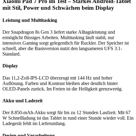
Xiaomi Pad 7 Pro im Test – Starkes Android-Tablet
mit Stil, Power und Schwächen beim Display
Leistung und Multitasking
Der Snapdragon 8s Gen 3 liefert starke Alltagsleistung und
ermöglicht flüssiges Arbeiten. Multitasking läuft stabil, nur
intensives Gaming sorgt gelegentlich für Ruckler. Der Speicher ist
schnell, aber die Basisversion nutzt den langsameren UFS 3.1-
Standard.
Display
Das 11,2-Zoll-IPS-LCD überzeugt mit 144 Hz und hoher
Auflösung. Farben und Kontrast bleiben aber deutlich hinter
OLED-Panels zurück. Im Freien ist die Helligkeit grenzwertig.
Akku und Ladezeit
Der 8.850-mAh-Akku sorgt für bis zu 12 Stunden Laufzeit. Mit 67
W Schnellladung ist das Tablet in rund einer Stunde wieder voll. Ein
Ladegerät fehlt im Lieferumfang.
Design und Verarbeitung