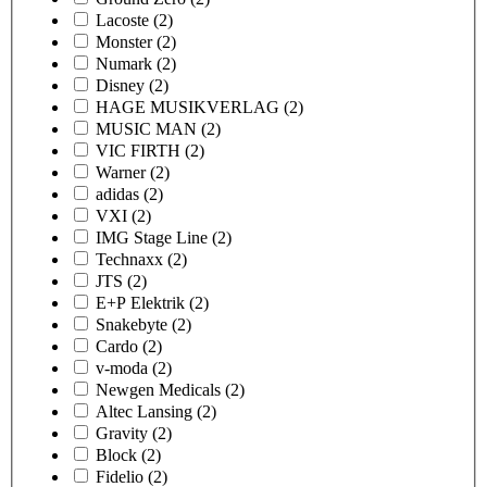
Lacoste
(2)
Monster
(2)
Numark
(2)
Disney
(2)
HAGE MUSIKVERLAG
(2)
MUSIC MAN
(2)
VIC FIRTH
(2)
Warner
(2)
adidas
(2)
VXI
(2)
IMG Stage Line
(2)
Technaxx
(2)
JTS
(2)
E+P Elektrik
(2)
Snakebyte
(2)
Cardo
(2)
v-moda
(2)
Newgen Medicals
(2)
Altec Lansing
(2)
Gravity
(2)
Block
(2)
Fidelio
(2)