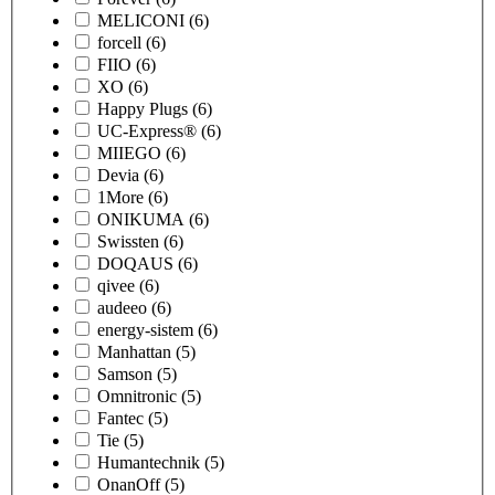
MELICONI
(6)
forcell
(6)
FIIO
(6)
XO
(6)
Happy Plugs
(6)
UC-Express®
(6)
MIIEGO
(6)
Devia
(6)
1More
(6)
ONIKUMA
(6)
Swissten
(6)
DOQAUS
(6)
qivee
(6)
audeeo
(6)
energy-sistem
(6)
Manhattan
(5)
Samson
(5)
Omnitronic
(5)
Fantec
(5)
Tie
(5)
Humantechnik
(5)
OnanOff
(5)