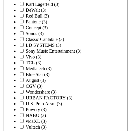
Karl Lagerfeld
(3)
DeWalt
(3)
Red Bull
(3)
Pantone
(3)
Concept
(3)
Sonos
(3)
Classic Cantabile
(3)
LD SYSTEMS
(3)
Sony Music Entertainment
(3)
Vivo
(3)
TCL
(3)
Mediatech
(3)
Blue Star
(3)
August
(3)
CGV
(3)
Wondershare
(3)
URBAN FACTORY
(3)
U.S. Polo Assn.
(3)
Powery
(3)
NABO
(3)
vidaXL
(3)
Vultech
(3)