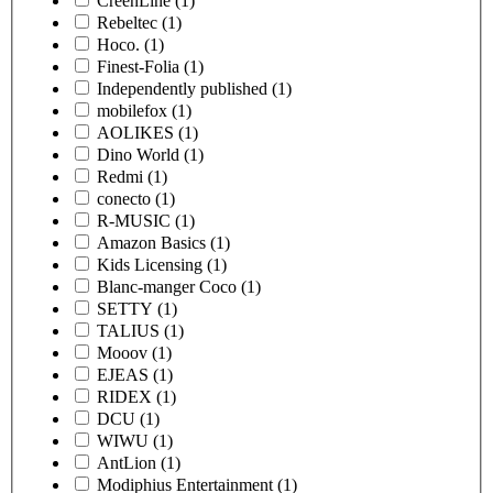
CreenLine
(1)
Rebeltec
(1)
Hoco.
(1)
Finest-Folia
(1)
Independently published
(1)
mobilefox
(1)
AOLIKES
(1)
Dino World
(1)
Redmi
(1)
conecto
(1)
R-MUSIC
(1)
Amazon Basics
(1)
Kids Licensing
(1)
Blanc-manger Coco
(1)
SETTY
(1)
TALIUS
(1)
Mooov
(1)
EJEAS
(1)
RIDEX
(1)
DCU
(1)
WIWU
(1)
AntLion
(1)
Modiphius Entertainment
(1)