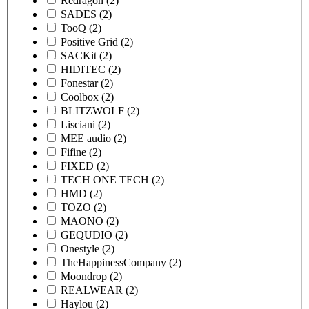
Redragon
(2)
SADES
(2)
TooQ
(2)
Positive Grid
(2)
SACKit
(2)
HIDITEC
(2)
Fonestar
(2)
Coolbox
(2)
BLITZWOLF
(2)
Lisciani
(2)
MEE audio
(2)
Fifine
(2)
FIXED
(2)
TECH ONE TECH
(2)
HMD
(2)
TOZO
(2)
MAONO
(2)
GEQUDIO
(2)
Onestyle
(2)
TheHappinessCompany
(2)
Moondrop
(2)
REALWEAR
(2)
Haylou
(2)