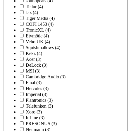
soundpeats
(4)
Tellur
(4)
Jaz
(4)
Tiger Media
(4)
COFI 1453
(4)
TronicXL
(4)
Etymōtic
(4)
Veho UK
(4)
Squishmallows
(4)
Kekz
(4)
Acer
(3)
DeLock
(3)
MSI
(3)
Cambridge Audio
(3)
Final
(3)
Hercules
(3)
Imperial
(3)
Plantronics
(3)
Telefunken
(3)
Xoro
(3)
InLine
(3)
PRESONUS
(3)
Neumann
(3)