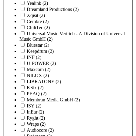
Yealink
(2)
Dreamland Productions
(2)
Xqisit
(2)
Cembre
(2)
ChiliTec
(2)
Universal Music Vertrieb - A Division of Universal
Music GmbH
(2)
Bluestar
(2)
Keepdrum
(2)
INF
(2)
U-POWER
(2)
Maxcom
(2)
NILOX
(2)
LIBRATONE
(2)
KSix
(2)
PEAQ
(2)
Membran Media GmbH
(2)
ISY
(2)
InEar
(2)
Ryght
(2)
Wraps
(2)
Audiocore
(2)