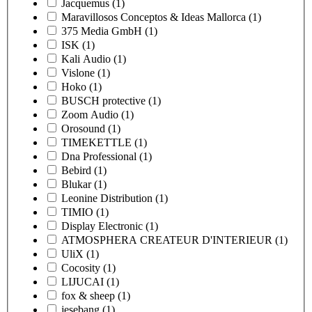
Jacquemus
(1)
Maravillosos Conceptos & Ideas Mallorca
(1)
375 Media GmbH
(1)
ISK
(1)
Kali Audio
(1)
Vislone
(1)
Hoko
(1)
BUSCH protective
(1)
Zoom Audio
(1)
Orosound
(1)
TIMEKETTLE
(1)
Dna Professional
(1)
Bebird
(1)
Blukar
(1)
Leonine Distribution
(1)
TIMIO
(1)
Display Electronic
(1)
ATMOSPHERA CREATEUR D'INTERIEUR
(1)
UliX
(1)
Cocosity
(1)
LIJUCAI
(1)
fox & sheep
(1)
jesebang
(1)