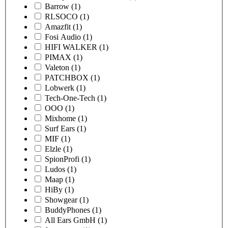
Barrow
(1)
RLSOCO
(1)
Amazfit
(1)
Fosi Audio
(1)
HIFI WALKER
(1)
PIMAX
(1)
Valeton
(1)
PATCHBOX
(1)
Lobwerk
(1)
Tech-One-Tech
(1)
OOO
(1)
Mixhome
(1)
Surf Ears
(1)
MIF
(1)
Elzle
(1)
SpionProfi
(1)
Ludos
(1)
Maap
(1)
HiBy
(1)
Showgear
(1)
BuddyPhones
(1)
All Ears GmbH
(1)