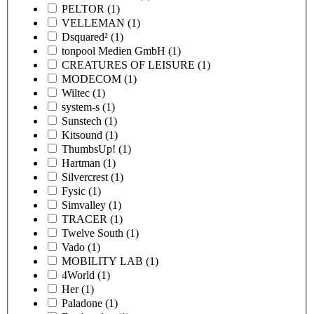
PELTOR
(1)
VELLEMAN
(1)
Dsquared²
(1)
tonpool Medien GmbH
(1)
CREATURES OF LEISURE
(1)
MODECOM
(1)
Wiltec
(1)
system-s
(1)
Sunstech
(1)
Kitsound
(1)
ThumbsUp!
(1)
Hartman
(1)
Silvercrest
(1)
Fysic
(1)
Simvalley
(1)
TRACER
(1)
Twelve South
(1)
Vado
(1)
MOBILITY LAB
(1)
4World
(1)
Her
(1)
Paladone
(1)