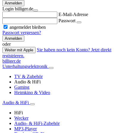
Anmelden
Login billiger.de
E-Mail-Adresse
Passwort
angemeldet bleiben
Passwort vergessen?
Anmelden
oder
Sie haben noch kein Konto? Jetzt direkt
Weiter mit Apple
registrieren.
billiger.de
Unterhaltungselektronik
TV & Zubehör
Audio & HiFi
Gaming
Heimkino & Video
Audio & HiFi
HiFi
Wecker
Audio- & HiFi-Zubehör
MP3-Player