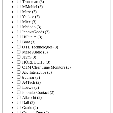
Tronsmart
(3)
MMobiel
(3)
Meze
(3)
Yenkee
(3)
Mixx
(3)
Mcdodo
(3)
InnovaGoods
(3)
HiFuture
(3)
Boat
(3)
OTL Technologies
(3)
Meze Audio
(3)
Jaym
(3)
HÖRLUCHS
(3)
CTM Clear Tune Monitors
(3)
AK-Interactive
(3)
truthear
(3)
A4Tech
(2)
Loewe
(2)
Phoenix Contact
(2)
Albrecht
(2)
Dali
(2)
Grado
(2)
Ground Zero
(2)