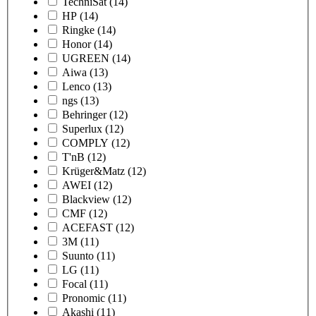
TechniSat
(14)
HP
(14)
Ringke
(14)
Honor
(14)
UGREEN
(14)
Aiwa
(13)
Lenco
(13)
ngs
(13)
Behringer
(12)
Superlux
(12)
COMPLY
(12)
T'nB
(12)
Krüger&Matz
(12)
AWEI
(12)
Blackview
(12)
CMF
(12)
ACEFAST
(12)
3M
(11)
Suunto
(11)
LG
(11)
Focal
(11)
Pronomic
(11)
Akashi
(11)