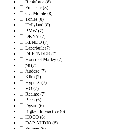
Renkforce
(8)
Fontastic
(8)
CG Mobile
(8)
Tonies
(8)
Hollyland
(8)
BMW
(7)
DKNY
(7)
KENDO
(7)
Lazerbuilt
(7)
DEFENDER
(7)
House of Marley
(7)
plt
(7)
Audeze
(7)
Klim
(7)
HyperX
(7)
VQ
(7)
Realme
(7)
Beck
(6)
Dyson
(6)
Bigben Interactive
(6)
HOCO
(6)
DAP AUDIO
(6)
Forever
(6)