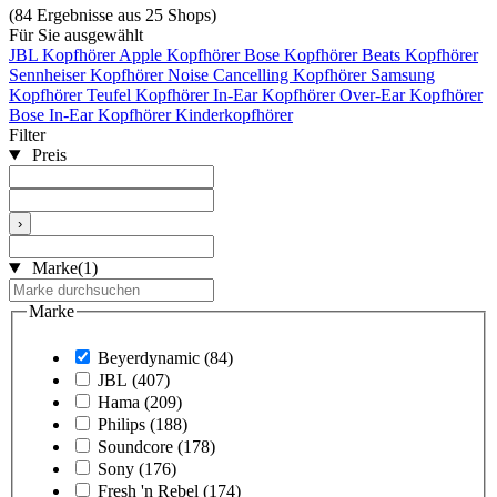
(84 Ergebnisse aus 25 Shops)
Für Sie ausgewählt
JBL Kopfhörer
Apple Kopfhörer
Bose Kopfhörer
Beats Kopfhörer
Sennheiser Kopfhörer
Noise Cancelling Kopfhörer
Samsung
Kopfhörer
Teufel Kopfhörer
In-Ear Kopfhörer
Over-Ear Kopfhörer
Bose In-Ear Kopfhörer
Kinderkopfhörer
Filter
Preis
›
Marke
(1)
Marke
Beyerdynamic
(84)
JBL
(407)
Hama
(209)
Philips
(188)
Soundcore
(178)
Sony
(176)
Fresh 'n Rebel
(174)