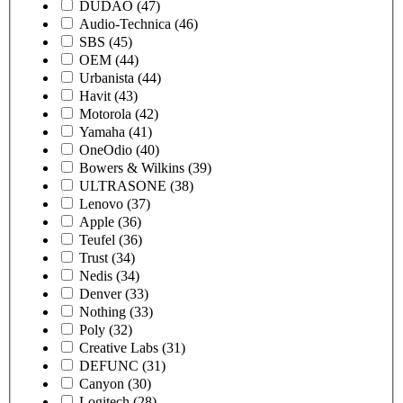
DUDAO
(47)
Audio-Technica
(46)
SBS
(45)
OEM
(44)
Urbanista
(44)
Havit
(43)
Motorola
(42)
Yamaha
(41)
OneOdio
(40)
Bowers & Wilkins
(39)
ULTRASONE
(38)
Lenovo
(37)
Apple
(36)
Teufel
(36)
Trust
(34)
Nedis
(34)
Denver
(33)
Nothing
(33)
Poly
(32)
Creative Labs
(31)
DEFUNC
(31)
Canyon
(30)
Logitech
(28)