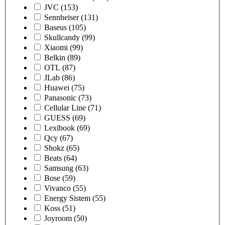
JVC
(153)
Sennheiser
(131)
Baseus
(105)
Skullcandy
(99)
Xiaomi
(99)
Belkin
(89)
OTL
(87)
JLab
(86)
Huawei
(75)
Panasonic
(73)
Cellular Line
(71)
GUESS
(69)
Lexibook
(69)
Qcy
(67)
Shokz
(65)
Beats
(64)
Samsung
(63)
Bose
(59)
Vivanco
(55)
Energy Sistem
(55)
Koss
(51)
Joyroom
(50)