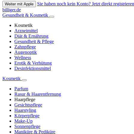
Sie haben noch kein Konto? Jetzt direkt registrieren
Weiter mit Apple
billiger.de
Gesundheit & Kosmetik
Kosmetik
Arzneimittel
Diät & Ernährung
Gesundheit & Pflege
Zahnpflege
Augenoptik
Wellness
Erotik & Verhütung
Desinfektionsmittel
Kosmetik
Parfum
Rasur & Haarentfernung
Haarpflege
Gesichtspflege
Haarstyling
Körperpflege
Make-Up
Sonnenpflege
Maniküre & Pediküre