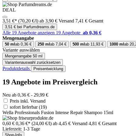
DEAL
3,51 €*
(70,20 €/l)
ab 3,90 € Versand
7,41 € Gesamt
3,51 € bei Parfumdreams.de
Alle 19 Angebote anzeigen
19 Angebote
ab 0,36 €
Mengenangabe
50 ml
ab 0,36 €
250 ml
ab 7,04 €
500 ml
ab 11,93 €
1000 ml
ab 20,
Variante auswählen
Mengenangabe
50 ml
Variantenauswahl zurücksetzen
Produktdetails
Preisentwicklung
19 Angebote im Preisvergleich
Neu ab 0,36 € - 29,99 €
Preis inkl. Versand
sofort lieferbar
(19)
Wella Professionals Fusion Intense Repair Shampoo 15ml
0,60 €
0,36 €*
(24,00 €/l)
ab 4,45 € Versand
4,81 € Gesamt
Lieferzeit: 1-3 Tage
Shop-Info