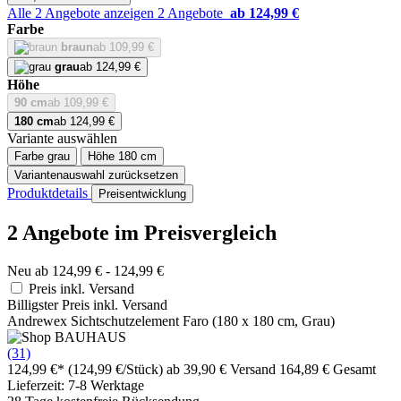
Alle 2 Angebote anzeigen
2 Angebote
ab 124,99 €
Farbe
braun
ab 109,99 €
grau
ab 124,99 €
Höhe
90 cm
ab 109,99 €
180 cm
ab 124,99 €
Variante auswählen
Farbe
grau
Höhe
180 cm
Variantenauswahl zurücksetzen
Produktdetails
Preisentwicklung
2 Angebote im Preisvergleich
Neu ab 124,99 € - 124,99 €
Preis inkl. Versand
Billigster Preis inkl. Versand
Andrewex Sichtschutzelement Faro (180 x 180 cm, Grau)
(31)
124,99 €*
(124,99 €/Stück)
ab 39,90 € Versand
164,89 € Gesamt
Lieferzeit: 7-8 Werktage