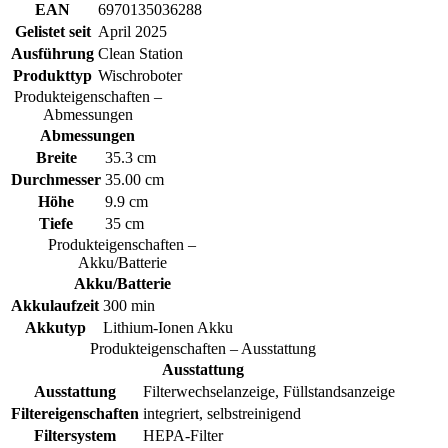
EAN
6970135036288
Gelistet seit
April 2025
Ausführung
Clean Station
Produkttyp
Wischroboter
Produkteigenschaften –
Abmessungen
Abmessungen
Breite
35.3 cm
Durchmesser
35.00 cm
Höhe
9.9 cm
Tiefe
35 cm
Produkteigenschaften –
Akku/Batterie
Akku/Batterie
Akkulaufzeit
300 min
Akkutyp
Lithium-Ionen Akku
Produkteigenschaften – Ausstattung
Ausstattung
Ausstattung
Filterwechselanzeige, Füllstandsanzeige
Filtereigenschaften
integriert, selbstreinigend
Filtersystem
HEPA-Filter