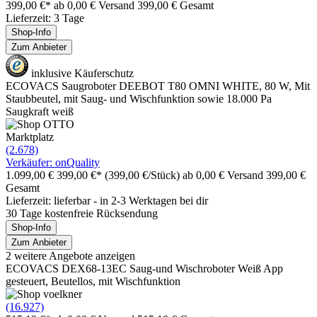
399,00 €*
ab 0,00 € Versand
399,00 € Gesamt
Lieferzeit: 3 Tage
Shop-Info
Zum Anbieter
inklusive Käuferschutz
ECOVACS Saugroboter DEEBOT T80 OMNI WHITE, 80 W, Mit
Staubbeutel, mit Saug- und Wischfunktion sowie 18.000 Pa
Saugkraft weiß
Marktplatz
(2.678)
Verkäufer: onQuality
1.099,00 €
399,00 €*
(399,00 €/Stück)
ab 0,00 € Versand
399,00 €
Gesamt
Lieferzeit: lieferbar - in 2-3 Werktagen bei dir
30 Tage kostenfreie Rücksendung
Shop-Info
Zum Anbieter
2 weitere Angebote anzeigen
ECOVACS DEX68-13EC Saug-und Wischroboter Weiß App
gesteuert, Beutellos, mit Wischfunktion
(16.927)