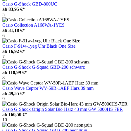
Casio G-Shock GBD-800UC
ab
83,95 €*
5
Casio Collection A168WA-1YES
ab
31,18 €*
6
Casio F-91w-1yeg Uhr Black One Size
ab
16,92 €*
7
Casio G-Shock G-Squad GBD-200 schwarz
ab
118,99 €*
8
Casio Wave Ceptor WV-59R-1AEF Harz 39 mm
ab
49,55 €*
9
Casio G-Shock Origin Solar Bio-Harz 43 mm GW-5000HS-7ER
ab
160,50 €*
10
Casio G-Shock G-Squad GBD-200 neongrün