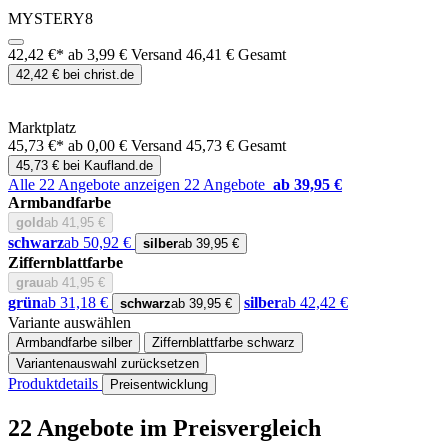
MYSTERY8
42,42 €*
ab 3,99 € Versand
46,41 € Gesamt
42,42 € bei christ.de
Marktplatz
45,73 €*
ab 0,00 € Versand
45,73 € Gesamt
45,73 € bei Kaufland.de
Alle 22 Angebote anzeigen
22 Angebote
ab 39,95 €
Armbandfarbe
gold
ab 41,95 €
schwarz
ab 50,92 €
silber
ab 39,95 €
Ziffernblattfarbe
grau
ab 41,95 €
grün
ab 31,18 €
silber
ab 42,42 €
schwarz
ab 39,95 €
Variante auswählen
Armbandfarbe
silber
Ziffernblattfarbe
schwarz
Variantenauswahl zurücksetzen
Produktdetails
Preisentwicklung
22 Angebote im Preisvergleich