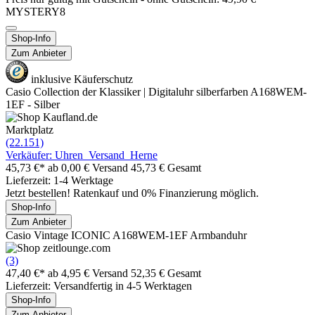
MYSTERY8
Shop-Info
Zum Anbieter
inklusive Käuferschutz
Casio Collection der Klassiker | Digitaluhr silberfarben A168WEM-
1EF - Silber
Marktplatz
(22.151)
Verkäufer: Uhren_Versand_Herne
45,73 €*
ab 0,00 € Versand
45,73 € Gesamt
Lieferzeit: 1-4 Werktage
Jetzt bestellen! Ratenkauf und 0% Finanzierung möglich.
Shop-Info
Zum Anbieter
Casio Vintage ICONIC A168WEM-1EF Armbanduhr
(3)
47,40 €*
ab 4,95 € Versand
52,35 € Gesamt
Lieferzeit: Versandfertig in 4-5 Werktagen
Shop-Info
Zum Anbieter