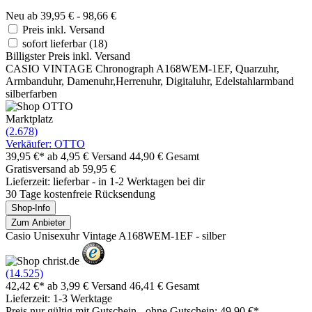
Neu ab 39,95 € - 98,66 €
Preis inkl. Versand
sofort lieferbar
(18)
Billigster Preis inkl. Versand
CASIO VINTAGE Chronograph A168WEM-1EF, Quarzuhr,
Armbanduhr, Damenuhr,Herrenuhr, Digitaluhr, Edelstahlarmband
silberfarben
Marktplatz
(2.678)
Verkäufer: OTTO
39,95 €*
ab 4,95 € Versand
44,90 € Gesamt
Gratisversand ab 59,95 €
Lieferzeit: lieferbar - in 1-2 Werktagen bei dir
30 Tage kostenfreie Rücksendung
Shop-Info
Zum Anbieter
Casio Unisexuhr Vintage A168WEM-1EF - silber
(14.525)
42,42 €*
ab 3,99 € Versand
46,41 € Gesamt
Lieferzeit: 1-3 Werktage
Preis nur gültig mit
Gutschein -
ohne Gutschein: 49,90 €*