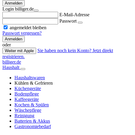
Anmelden
Login billiger.de
E-Mail-Adresse
Passwort
angemeldet bleiben
Passwort vergessen?
Anmelden
oder
Sie haben noch kein Konto? Jetzt direkt
Weiter mit Apple
registrieren.
billiger.de
Haushalt
Haushaltswaren
Kühlen & Gefrieren
Küchengeräte
Bodenpflege
Kaffeegeräte
Kochen & Spülen
Wäschepflege
Reinigung
Batterien & Akkus
Gastronomiebedarf