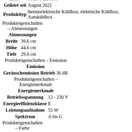
Gelistet seit
August 2021
thermoelektrische Kühlbox, elektrische Kühlbox,
Produkttyp
Autokühlbox
Produkteigenschaften
– Abmessungen
Abmessungen
Breite
39.6 cm
Höhe
44.6 cm
Tiefe
29.6 cm
Produkteigenschaften – Emission
Emission
Geräuschemission Betrieb
36 dB
Produkteigenschaften –
Energiemerkmale
Energiemerkmale
Betriebsspannung
12 - 230 V
Energieeffizienzklasse
E
Leistungsaufnahme
55 W
Spektrum
A bis G
Produkteigenschaften
– Farbe