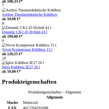
ab
100,33 €*
7
Arebos Thermoelektrische Kühlbox
ab
59,90 €*
8
Dometic CK2 45 Hybrid 43 l
ab
199,00 €*
9
Vevor Kompressor Kühlbox 15 l
ab
120,55 €*
10
Igloo Kühlbox IE27 26 l
ab
59,00 €*
Produkteigenschaften
Produkteigenschaften – Allgemein
Allgemein
Marke
Mobicool
EAN
4015704291698