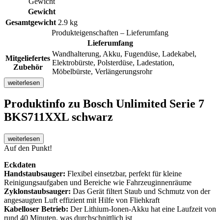
Gewicht
Gewicht
Gesamtgewicht
2.9 kg
Produkteigenschaften – Lieferumfang
Lieferumfang
Wandhalterung, Akku, Fugendüse, Ladekabel,
Mitgeliefertes
Elektrobürste, Polsterdüse, Ladestation,
Zubehör
Möbelbürste, Verlängerungsrohr
weiterlesen
Produktinfo
zu Bosch Unlimited Serie 7
BKS711XXL schwarz
weiterlesen
Auf den Punkt!
Eckdaten
Handstaubsauger:
Flexibel einsetzbar, perfekt für kleine
Reinigungsaufgaben und Bereiche wie Fahrzeuginnenräume
Zyklonstaubsauger:
Das Gerät filtert Staub und Schmutz von der
angesaugten Luft effizient mit Hilfe von Fliehkraft
Kabelloser Betrieb:
Der Lithium-Ionen-Akku hat eine Laufzeit von
rund 40 Minuten, was durchschnittlich ist