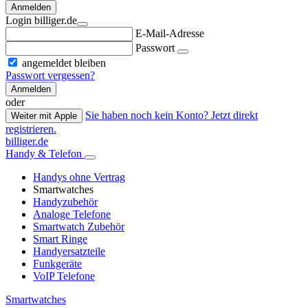
Anmelden
Login billiger.de
E-Mail-Adresse
Passwort
angemeldet bleiben
Passwort vergessen?
Anmelden
oder
Sie haben noch kein Konto? Jetzt direkt
Weiter mit Apple
registrieren.
billiger.de
Handy & Telefon
Handys ohne Vertrag
Smartwatches
Handyzubehör
Analoge Telefone
Smartwatch Zubehör
Smart Ringe
Handyersatzteile
Funkgeräte
VoIP Telefone
Smartwatches