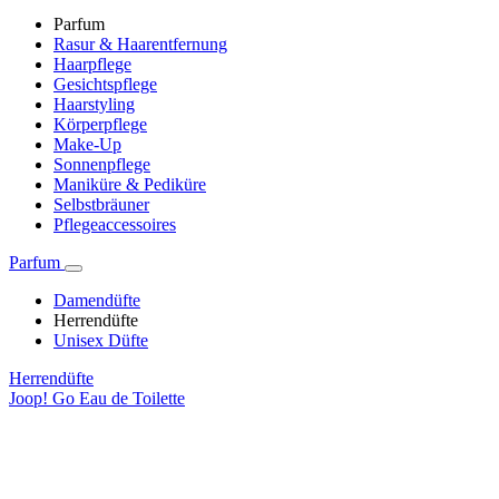
Parfum
Rasur & Haarentfernung
Haarpflege
Gesichtspflege
Haarstyling
Körperpflege
Make-Up
Sonnenpflege
Maniküre & Pediküre
Selbstbräuner
Pflegeaccessoires
Parfum
Damendüfte
Herrendüfte
Unisex Düfte
Herrendüfte
Joop! Go Eau de Toilette