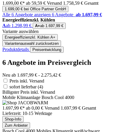
1.699,00 €*
ab 59,59 € Versand
1.758,59 € Gesamt
1.699,00 € bei Office Partner GmbH
Alle 6 Angebote anzeigen
6 Angebote
ab 1.697,99 €
Energieeffizienzkl. Kühlen
A
ab 1.298,99 €
A+
ab 1.697,99 €
Variante auswählen
Energieeffizienzkl. Kühlen
A+
Variantenauswahl zurücksetzen
Produktdetails
Preisentwicklung
6 Angebote im Preisvergleich
Neu ab 1.697,99 € - 2.275,42 €
Preis inkl. Versand
sofort lieferbar
(4)
Billigster Preis inkl. Versand
Mobile Klimaanlage Bosch Cool 4000
1.697,99 €*
ab 0,00 € Versand
1.697,99 € Gesamt
Lieferzeit: 10-15 Werktage
Shop-Info
Zum Anbieter
Bosch Cool 4000 Mobiles Klimagerät weiß/schwarz