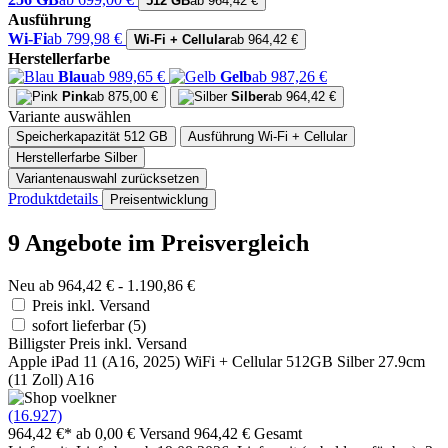
512 GB
ab 964,42 €
Ausführung
Wi-Fi
ab 799,98 €
Wi-Fi + Cellular
ab 964,42 €
Herstellerfarbe
Blau
ab 989,65 €
Gelb
ab 987,26 €
Pink
ab 875,00 €
Silber
ab 964,42 €
Variante auswählen
Speicherkapazität
512 GB
Ausführung
Wi-Fi + Cellular
Herstellerfarbe
Silber
Variantenauswahl zurücksetzen
Produktdetails
Preisentwicklung
9 Angebote im Preisvergleich
Neu ab 964,42 € - 1.190,86 €
Preis inkl. Versand
sofort lieferbar
(5)
Billigster Preis inkl. Versand
Apple iPad 11 (A16, 2025) WiFi + Cellular 512GB Silber 27.9cm
(11 Zoll) A16
(16.927)
964,42 €*
ab 0,00 € Versand
964,42 € Gesamt