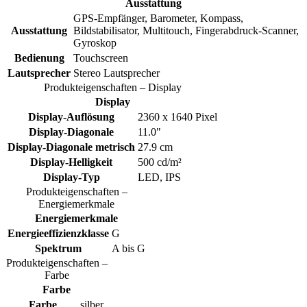
Ausstattung
GPS-Empfänger, Barometer, Kompass,
Ausstattung
Bildstabilisator, Multitouch, Fingerabdruck-Scanner,
Gyroskop
Bedienung
Touchscreen
Lautsprecher
Stereo Lautsprecher
Produkteigenschaften – Display
Display
Display-Auflösung
2360 x 1640 Pixel
Display-Diagonale
11.0"
Display-Diagonale metrisch
27.9 cm
Display-Helligkeit
500 cd/m²
Display-Typ
LED, IPS
Produkteigenschaften –
Energiemerkmale
Energiemerkmale
Energieeffizienzklasse
G
Spektrum
A bis G
Produkteigenschaften –
Farbe
Farbe
Farbe
silber