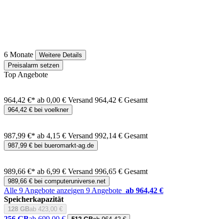
6 Monate
Weitere Details
Preisalarm setzen
Top Angebote
964,42 €*
ab 0,00 € Versand
964,42 € Gesamt
964,42 € bei voelkner
987,99 €*
ab 4,15 € Versand
992,14 € Gesamt
987,99 € bei bueromarkt-ag.de
989,66 €*
ab 6,99 € Versand
996,65 € Gesamt
989,66 € bei computeruniverse.net
Alle 9 Angebote anzeigen
9 Angebote
ab 964,42 €
Speicherkapazität
128 GB
ab 423,00 €
256 GB
ab 699,00 €