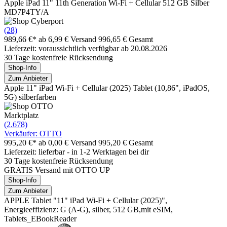
Apple iPad 11" 11th Generation Wi-Fi + Cellular 512 GB Silber
MD7P4TY/A
(28)
989,66 €*
ab 6,99 € Versand
996,65 € Gesamt
Lieferzeit: voraussichtlich verfügbar ab 20.08.2026
30 Tage kostenfreie Rücksendung
Shop-Info
Zum Anbieter
Apple 11" iPad Wi-Fi + Cellular (2025) Tablet (10,86", iPadOS,
5G) silberfarben
Marktplatz
(2.678)
Verkäufer: OTTO
995,20 €*
ab 0,00 € Versand
995,20 € Gesamt
Lieferzeit: lieferbar - in 1-2 Werktagen bei dir
30 Tage kostenfreie Rücksendung
GRATIS Versand mit OTTO UP
Shop-Info
Zum Anbieter
APPLE Tablet "11" iPad Wi-Fi + Cellular (2025)",
Energieeffizienz: G (A-G), silber, 512 GB,mit eSIM,
Tablets_EBookReader