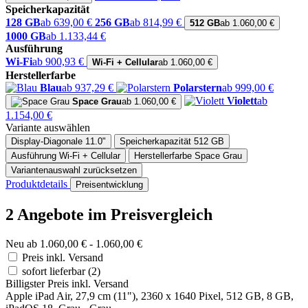
Speicherkapazität
128 GB
ab 639,00 €
256 GB
ab 814,99 €
512 GB
ab 1.060,00 €
1000 GB
ab 1.133,44 €
Ausführung
Wi-Fi
ab 900,93 €
Wi-Fi + Cellular
ab 1.060,00 €
Herstellerfarbe
Blau
ab 937,29 €
Polarstern
ab 999,00 €
Violett
ab
Space Grau
ab 1.060,00 €
1.154,00 €
Variante auswählen
Display-Diagonale
11.0"
Speicherkapazität
512 GB
Ausführung
Wi-Fi + Cellular
Herstellerfarbe
Space Grau
Variantenauswahl zurücksetzen
Produktdetails
Preisentwicklung
2 Angebote im Preisvergleich
Neu ab 1.060,00 € - 1.060,00 €
Preis inkl. Versand
sofort lieferbar
(2)
Billigster Preis inkl. Versand
Apple iPad Air, 27,9 cm (11"), 2360 x 1640 Pixel, 512 GB, 8 GB,