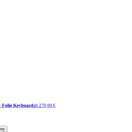
 + Folio Keyboard
ab 279,99 €
rey