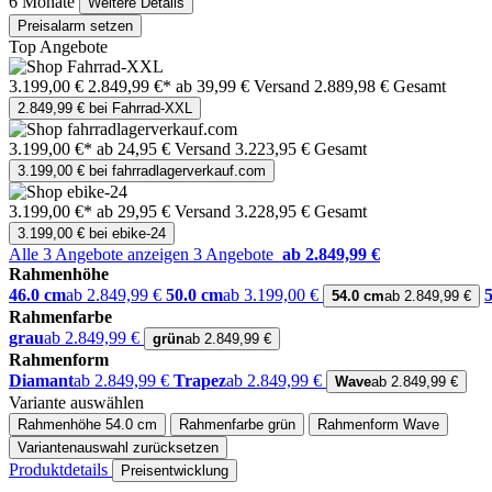
6 Monate
Weitere Details
Preisalarm setzen
Top Angebote
3.199,00 €
2.849,99 €*
ab 39,99 € Versand
2.889,98 € Gesamt
2.849,99 € bei Fahrrad-XXL
3.199,00 €*
ab 24,95 € Versand
3.223,95 € Gesamt
3.199,00 € bei fahrradlagerverkauf.com
3.199,00 €*
ab 29,95 € Versand
3.228,95 € Gesamt
3.199,00 € bei ebike-24
Alle 3 Angebote anzeigen
3 Angebote
ab 2.849,99 €
Rahmenhöhe
46.0 cm
ab 2.849,99 €
50.0 cm
ab 3.199,00 €
54.0 cm
ab 2.849,99 €
Rahmenfarbe
grau
ab 2.849,99 €
grün
ab 2.849,99 €
Rahmenform
Diamant
ab 2.849,99 €
Trapez
ab 2.849,99 €
Wave
ab 2.849,99 €
Variante auswählen
Rahmenhöhe
54.0 cm
Rahmenfarbe
grün
Rahmenform
Wave
Variantenauswahl zurücksetzen
Produktdetails
Preisentwicklung