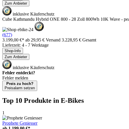
Zum Anbieter
inklusive Käuferschutz
Cube Kathmandu Hybrid ONE 800 - 28 Zoll 800Wh 10K Wave - pea ́
(677)
3.199,00 €*
ab 29,95 € Versand
3.228,95 € Gesamt
Lieferzeit: 4 - 7 Werktage
Shop-Info
Zum Anbieter
inklusive Käuferschutz
Fehler entdeckt?
Fehler melden
Preis zu hoch?
Preisalarm setzen
Top 10 Produkte
in E-Bikes
1
Prophete Geniesser
ab
1.199,00 €*