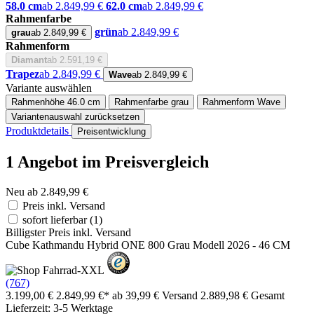
58.0 cm
ab 2.849,99 €
62.0 cm
ab 2.849,99 €
Rahmenfarbe
grün
ab 2.849,99 €
grau
ab 2.849,99 €
Rahmenform
Diamant
ab 2.591,19 €
Trapez
ab 2.849,99 €
Wave
ab 2.849,99 €
Variante auswählen
Rahmenhöhe
46.0 cm
Rahmenfarbe
grau
Rahmenform
Wave
Variantenauswahl zurücksetzen
Produktdetails
Preisentwicklung
1 Angebot im Preisvergleich
Neu ab 2.849,99 €
Preis inkl. Versand
sofort lieferbar
(1)
Billigster Preis inkl. Versand
Cube Kathmandu Hybrid ONE 800 Grau Modell 2026 - 46 CM
(767)
3.199,00 €
2.849,99 €*
ab 39,99 € Versand
2.889,98 € Gesamt
Lieferzeit: 3-5 Werktage