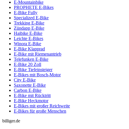
E-Mountainbike
PROPHETE E-Bikes
E-Bike Fully
Specialized E-Bike
Trekking E-Bike
Zündapp E-Bike
Haibike E-Bike
Leichte E-Bikes
Winora E-Bike
E-Bike Klapprad
E-Bike mit Riemenantrieb
Telefunken E-Bike
E-Bike 20 Zoll
E-Bike Tiefeinsteiger
E-Bikes mit Bosch-Motor
City E-Bike
Saxonette E-Bike
Carbon E-Bike
E-Bike mit Rücktritt
E-Bike Heckmotor
E-Bikes mit großer Reichweite
E-Bikes für große Menschen
billiger.de