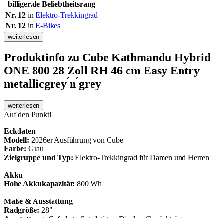
billiger.de Beliebtheitsrang
Nr. 12
in
Elektro-Trekkingrad
Nr. 12
in
E-Bikes
weiterlesen
Produktinfo
zu Cube Kathmandu Hybrid
ONE 800 28 Zoll RH 46 cm Easy Entry
metallicgrey ́n ́grey
weiterlesen
Auf den Punkt!
Eckdaten
Modell:
2026er Ausführung von Cube
Farbe:
Grau
Zielgruppe und Typ:
Elektro-Trekkingrad für Damen und Herren
Akku
Hohe Akkukapazität:
800 Wh
Maße & Ausstattung
Radgröße:
28"