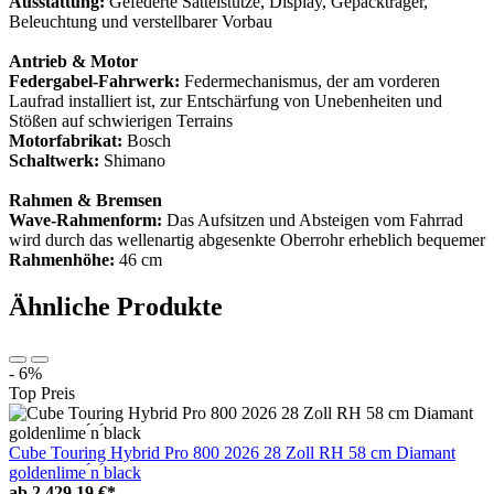
Ausstattung:
Gefederte Sattelstütze, Display, Gepäckträger,
Beleuchtung und verstellbarer Vorbau
Antrieb & Motor
Federgabel-Fahrwerk:
Federmechanismus, der am vorderen
Laufrad installiert ist, zur Entschärfung von Unebenheiten und
Stößen auf schwierigen Terrains
Motorfabrikat:
Bosch
Schaltwerk:
Shimano
Rahmen & Bremsen
Wave-Rahmenform:
Das Aufsitzen und Absteigen vom Fahrrad
wird durch das wellenartig abgesenkte Oberrohr erheblich bequemer
Rahmenhöhe:
46 cm
Ähnliche Produkte
- 6%
Top Preis
Cube Touring Hybrid Pro 800 2026 28 Zoll RH 58 cm Diamant
goldenlime ́n ́black
ab
2.429,19 €*