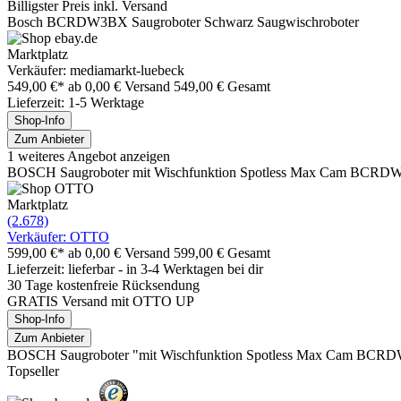
Billigster Preis inkl. Versand
Bosch BCRDW3BX Saugroboter Schwarz Saugwischroboter
Marktplatz
Verkäufer: mediamarkt-luebeck
549,00 €*
ab 0,00 € Versand
549,00 € Gesamt
Lieferzeit: 1-5 Werktage
Shop-Info
Zum Anbieter
1 weiteres Angebot anzeigen
BOSCH Saugroboter mit Wischfunktion Spotless Max Cam BCRDW3BX, 
Marktplatz
(2.678)
Verkäufer: OTTO
599,00 €*
ab 0,00 € Versand
599,00 € Gesamt
Lieferzeit: lieferbar - in 3-4 Werktagen bei dir
30 Tage kostenfreie Rücksendung
GRATIS Versand mit OTTO UP
Shop-Info
Zum Anbieter
BOSCH Saugroboter "mit Wischfunktion Spotless Max Cam BCRDW3BX
Topseller