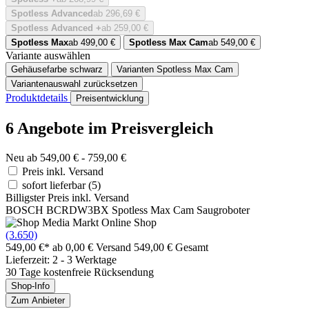
Spotless Advanced
ab 296,69 €
Spotless Advanced +
ab 259,00 €
Spotless Max
ab 499,00 €
Spotless Max Cam
ab 549,00 €
Variante auswählen
Gehäusefarbe
schwarz
Varianten
Spotless Max Cam
Variantenauswahl zurücksetzen
Produktdetails
Preisentwicklung
6 Angebote im Preisvergleich
Neu ab 549,00 € - 759,00 €
Preis inkl. Versand
sofort lieferbar
(5)
Billigster Preis inkl. Versand
BOSCH BCRDW3BX Spotless Max Cam Saugroboter
(3.650)
549,00 €*
ab 0,00 € Versand
549,00 € Gesamt
Lieferzeit: 2 - 3 Werktage
30 Tage kostenfreie Rücksendung
Shop-Info
Zum Anbieter