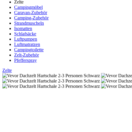
Zelte
Campingmöbel
Caravan-Zubehör
Camping-Zubehör
Strandmuscheln
Isomatten
Schlafsäcke
Luftpumpen
Luftmatratzen
Campingtoilette
Zelt-Zubehör
Pfefferspray
Zelte