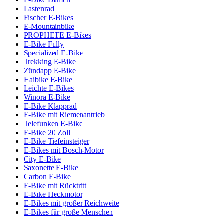
Lastenrad
Fischer E-Bikes
E-Mountainbike
PROPHETE E-Bikes
E-Bike Fully
Specialized E-Bike
Trekking E-Bike
Zündapp E-Bike
Haibike E-Bike
Leichte E-Bikes
Winora E-Bike
E-Bike Klapprad
E-Bike mit Riemenantrieb
Telefunken E-Bike
E-Bike 20 Zoll
E-Bike Tiefeinsteiger
E-Bikes mit Bosch-Motor
City E-Bike
Saxonette E-Bike
Carbon E-Bike
E-Bike mit Rücktritt
E-Bike Heckmotor
E-Bikes mit großer Reichweite
E-Bikes für große Menschen