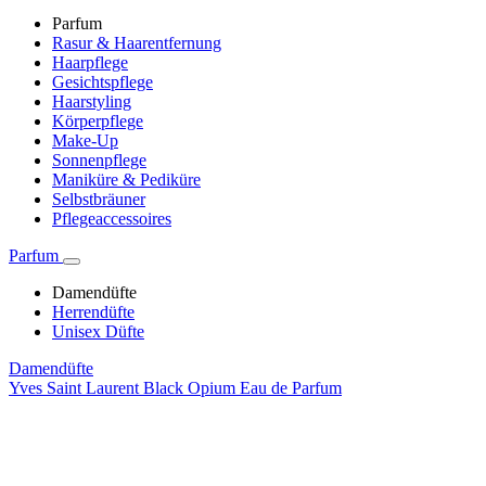
Parfum
Rasur & Haarentfernung
Haarpflege
Gesichtspflege
Haarstyling
Körperpflege
Make-Up
Sonnenpflege
Maniküre & Pediküre
Selbstbräuner
Pflegeaccessoires
Parfum
Damendüfte
Herrendüfte
Unisex Düfte
Damendüfte
Yves Saint Laurent Black Opium Eau de Parfum