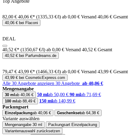
Top Angebote
82,00 €
40,06 €*
(1335,33 €/l)
ab 0,00 € Versand
40,06 € Gesamt
40,06 € bei Flaconi
DEAL
40,52 €*
(1350,67 €/l)
ab 0,00 € Versand
40,52 € Gesamt
40,52 € bei Parfumdreams.de
79,47 €
43,99 €*
(1466,33 €/l)
ab 0,00 € Versand
43,99 € Gesamt
43,99 € bei CosmeticExpress.com
Alle 30 Angebote anzeigen
30 Angebote
ab 40,06 €
Mengenangabe
50 ml
ab 50,00 €
90 ml
ab 71,69 €
30 ml
ab 40,06 €
150 ml
ab 140,99 €
100 ml
ab 88,49 €
Packungsart
Einzelpackung
ab 40,06 €
Geschenkset
ab 64,38 €
Variante auswählen
Mengenangabe
30 ml
Packungsart
Einzelpackung
Variantenauswahl zurücksetzen