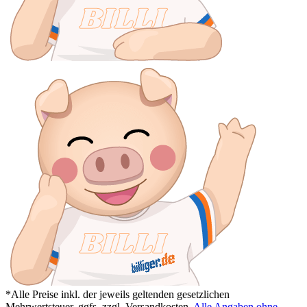
*Alle Preise inkl. der jeweils geltenden gesetzlichen
Mehrwertsteuer, ggfs. zzgl. Versandkosten.
Alle Angaben ohne