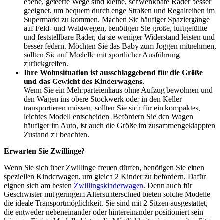
ebene, geteerte Wege sind kleine, schwenkbare Räder besser
geeignet, um bequem durch enge Straßen und Regalreihen im
Supermarkt zu kommen. Machen Sie häufiger Spaziergänge
auf Feld- und Waldwegen, benötigen Sie große, luftgefüllte
und feststellbare Räder, da sie weniger Widerstand leisten und
besser federn. Möchten Sie das Baby zum Joggen mitnehmen,
sollten Sie auf Modelle mit sportlicher Ausführung
zurückgreifen.
Ihre Wohnsituation ist ausschlaggebend für die Größe
und das Gewicht des Kinderwagens.
Wenn Sie ein Mehrparteienhaus ohne Aufzug bewohnen und
den Wagen ins obere Stockwerk oder in den Keller
transportieren müssen, sollten Sie sich für ein kompaktes,
leichtes Modell entscheiden. Befördern Sie den Wagen
häufiger im Auto, ist auch die Größe im zusammengeklappten
Zustand zu beachten.
Erwarten Sie Zwillinge?
Wenn Sie sich über Zwillinge freuen dürfen, benötigen Sie einen
speziellen Kinderwagen, um gleich 2 Kinder zu befördern. Dafür
eignen sich am besten
Zwillingskinderwagen
. Denn auch für
Geschwister mit geringem Altersunterschied bieten solche Modelle
die ideale Transportmöglichkeit. Sie sind mit 2 Sitzen ausgestattet,
die entweder nebeneinander oder hintereinander positioniert sein