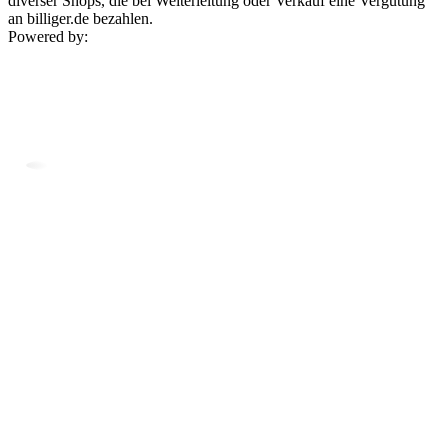
diverser Shops, die bei Weiterleitung oder Verkauf eine Vergütung
an billiger.de bezahlen.
Powered by: