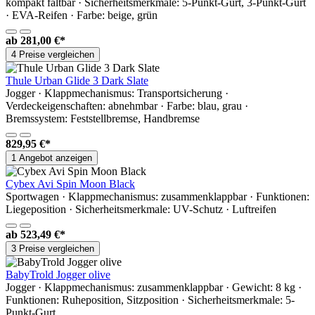
kompakt faltbar · Sicherheitsmerkmale: 5-Punkt-Gurt, 3-Punkt-Gurt
· EVA-Reifen · Farbe: beige, grün
ab
281,00 €*
4 Preise vergleichen
Thule Urban Glide 3 Dark Slate
Jogger · Klappmechanismus: Transportsicherung ·
Verdeckeigenschaften: abnehmbar · Farbe: blau, grau ·
Bremssystem: Feststellbremse, Handbremse
829,95 €*
1 Angebot anzeigen
Cybex Avi Spin Moon Black
Sportwagen · Klappmechanismus: zusammenklappbar · Funktionen:
Liegeposition · Sicherheitsmerkmale: UV-Schutz · Luftreifen
ab
523,49 €*
3 Preise vergleichen
BabyTrold Jogger olive
Jogger · Klappmechanismus: zusammenklappbar · Gewicht: 8 kg ·
Funktionen: Ruheposition, Sitzposition · Sicherheitsmerkmale: 5-
Punkt-Gurt