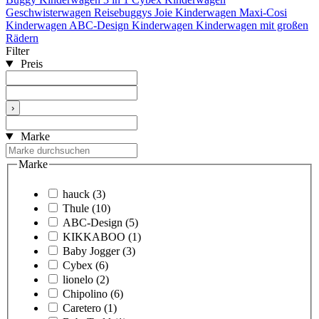
Geschwisterwagen
Reisebuggys
Joie Kinderwagen
Maxi-Cosi
Kinderwagen
ABC-Design Kinderwagen
Kinderwagen mit großen
Rädern
Filter
Preis
›
Marke
Marke
hauck
(3)
Thule
(10)
ABC-Design
(5)
KIKKABOO
(1)
Baby Jogger
(3)
Cybex
(6)
lionelo
(2)
Chipolino
(6)
Caretero
(1)