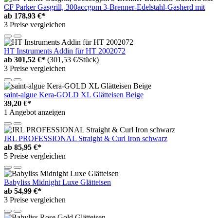
CF Parker Gasgrill, 300accgpm 3-Brenner-Edelstahl-Gasherd mit
ab
178,93 €*
3 Preise vergleichen
HT Instruments Addin für HT 2002072
ab
301,52 €*
(301,53 €/Stück)
3 Preise vergleichen
saint-algue Kera-GOLD XL Glätteisen Beige
39,20 €*
1 Angebot anzeigen
JRL PROFESSIONAL Straight & Curl Iron schwarz
ab
85,95 €*
5 Preise vergleichen
Babyliss Midnight Luxe Glätteisen
ab
54,99 €*
3 Preise vergleichen