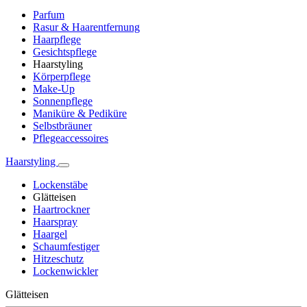
Parfum
Rasur & Haarentfernung
Haarpflege
Gesichtspflege
Haarstyling
Körperpflege
Make-Up
Sonnenpflege
Maniküre & Pediküre
Selbstbräuner
Pflegeaccessoires
Haarstyling
Lockenstäbe
Glätteisen
Haartrockner
Haarspray
Haargel
Schaumfestiger
Hitzeschutz
Lockenwickler
Glätteisen