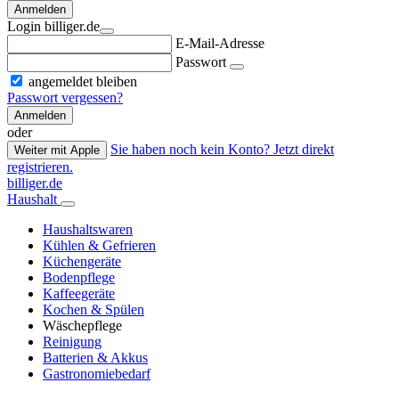
Anmelden
Login billiger.de
E-Mail-Adresse
Passwort
angemeldet bleiben
Passwort vergessen?
Anmelden
oder
Sie haben noch kein Konto? Jetzt direkt
Weiter mit Apple
registrieren.
billiger.de
Haushalt
Haushaltswaren
Kühlen & Gefrieren
Küchengeräte
Bodenpflege
Kaffeegeräte
Kochen & Spülen
Wäschepflege
Reinigung
Batterien & Akkus
Gastronomiebedarf