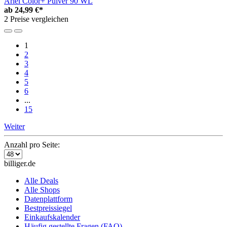
Ariel Color+ Pulver 90 WL
ab
24,99 €*
2 Preise vergleichen
1
2
3
4
5
6
...
15
Weiter
Anzahl pro Seite:
billiger.de
Alle Deals
Alle Shops
Datenplattform
Bestpreissiegel
Einkaufskalender
Häufig gestellte Fragen (FAQ)