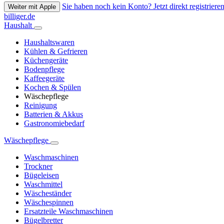
Sie haben noch kein Konto? Jetzt direkt registrieren
Weiter mit Apple
billiger.de
Haushalt
Haushaltswaren
Kühlen & Gefrieren
Küchengeräte
Bodenpflege
Kaffeegeräte
Kochen & Spülen
Wäschepflege
Reinigung
Batterien & Akkus
Gastronomiebedarf
Wäschepflege
Waschmaschinen
Trockner
Bügeleisen
Waschmittel
Wäscheständer
Wäschespinnen
Ersatzteile Waschmaschinen
Bügelbretter