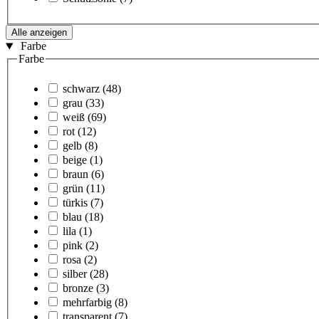
Alle anzeigen
Farbe
Farbe
schwarz
(48)
grau
(33)
weiß
(69)
rot
(12)
gelb
(8)
beige
(1)
braun
(6)
grün
(11)
türkis
(7)
blau
(18)
lila
(1)
pink
(2)
rosa
(2)
silber
(28)
bronze
(3)
mehrfarbig
(8)
transparent
(7)