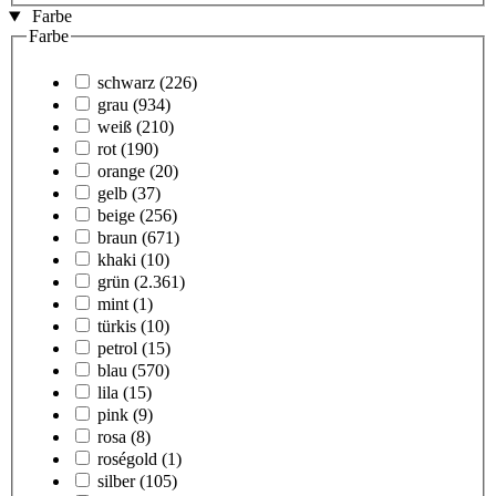
Farbe
Farbe
schwarz
(226)
grau
(934)
weiß
(210)
rot
(190)
orange
(20)
gelb
(37)
beige
(256)
braun
(671)
khaki
(10)
grün
(2.361)
mint
(1)
türkis
(10)
petrol
(15)
blau
(570)
lila
(15)
pink
(9)
rosa
(8)
roségold
(1)
silber
(105)