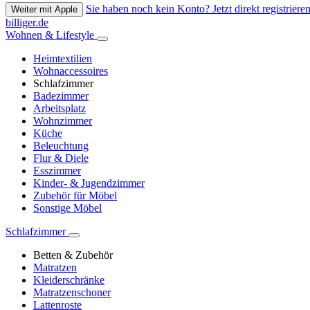
Sie haben noch kein Konto? Jetzt direkt registrieren
Weiter mit Apple
billiger.de
Wohnen & Lifestyle
Heimtextilien
Wohnaccessoires
Schlafzimmer
Badezimmer
Arbeitsplatz
Wohnzimmer
Küche
Beleuchtung
Flur & Diele
Esszimmer
Kinder- & Jugendzimmer
Zubehör für Möbel
Sonstige Möbel
Schlafzimmer
Betten & Zubehör
Matratzen
Kleiderschränke
Matratzenschoner
Lattenroste