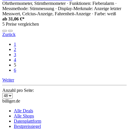
Ohrthermometer, Stirnthermometer · Funktionen: Fieberalarm ·
Messmethode: Stirnmessung · Display-Merkmale: Anzeige letzter
Messwert, Celcius-Anzeige, Fahrenheit-Anzeige · Farbe: weiß
ab
31,06 €*
5 Preise vergleichen
Zurück
1
2
3
4
5
6
Weiter
Anzahl pro Seite:
billiger.de
Alle Deals
Alle Shops
Datenplattform
Bestpreissiegel