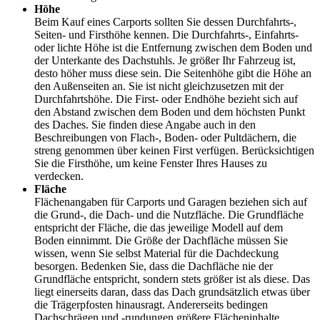
Höhe
Beim Kauf eines Carports sollten Sie dessen Durchfahrts-,
Seiten- und Firsthöhe kennen. Die Durchfahrts-, Einfahrts-
oder lichte Höhe ist die Entfernung zwischen dem Boden und
der Unterkante des Dachstuhls. Je größer Ihr Fahrzeug ist,
desto höher muss diese sein. Die Seitenhöhe gibt die Höhe an
den Außenseiten an. Sie ist nicht gleichzusetzen mit der
Durchfahrtshöhe. Die First- oder Endhöhe bezieht sich auf
den Abstand zwischen dem Boden und dem höchsten Punkt
des Daches. Sie finden diese Angabe auch in den
Beschreibungen von Flach-, Boden- oder Pultdächern, die
streng genommen über keinen First verfügen. Berücksichtigen
Sie die Firsthöhe, um keine Fenster Ihres Hauses zu
verdecken.
Fläche
Flächenangaben für Carports und Garagen beziehen sich auf
die Grund-, die Dach- und die Nutzfläche. Die Grundfläche
entspricht der Fläche, die das jeweilige Modell auf dem
Boden einnimmt. Die Größe der Dachfläche müssen Sie
wissen, wenn Sie selbst Material für die Dachdeckung
besorgen. Bedenken Sie, dass die Dachfläche nie der
Grundfläche entspricht, sondern stets größer ist als diese. Das
liegt einerseits daran, dass das Dach grundsätzlich etwas über
die Trägerpfosten hinausragt. Andererseits bedingen
Dachschrägen und -rundungen größere Flächeninhalte.