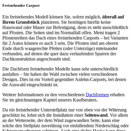
Freistehender Carport
Ein freistehendes Modell können Sie, sofern möglich,
überall auf
Ihrem Grundstück
platzieren. Sie benötigen hierfür keine
Hauswand oder Mauer zur Befestigung, denn es steht ausschließlich
auf Pfosten. Die Seiten sind im Normalfall offen. Meist tragen 2
Pfostenreihen das Dach eines freistehenden Carports – bei Varianten
für 2 Autos können es auch 3 sein. Die Pfosten sind am oberen
Ende durch waagerechte Pfetten (oder Unterzüge) miteinander
verbunden, auf denen die quer dazu verlaufenden Sparren der
Dachkonstruktion angeschraubt sind.
Die Dachform freistehender Modelle kann sehr unterschiedlich
ausfallen – Sie haben die Wahl zwischen vielen verschiedenen
Designs. Dies ist ein Vorteil gegenüber Anlehn-Carports, bei denen
die Auswahl eingeschränkt ist.
Weitere Informationen zu den verschiedenen
Dachformen
erhalten
Sie im gleichnamigen Kapitel unseres Kaufberaters.
Da ein freistehender Unterstellplatz nur von oben vor der Witterung
geschützt ist, lohnt sich die Installation einer
Seitenwand
. Vor allem
an der Wetterseite, der dem Wind zugewandten Seite, kann eine
solche den Stellplatz zuverlässig vor einfallendem Niederschlag oder
Schneeverwehungen schützen. Auch eine dichte Hecke kann diese