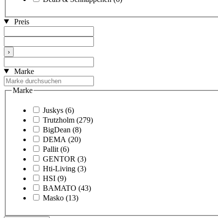
Preis
›
Marke
Marke
Juskys
(6)
Trutzholm
(279)
BigDean
(8)
DEMA
(20)
Pallit
(6)
GENTOR
(3)
Hti-Living
(3)
HSI
(9)
BAMATO
(43)
Masko
(13)