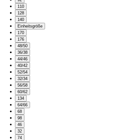
110
128
140
Einheitsgröße
170
176
48/50
36/38
44/46
40/42
52/54
32/34
56/58
60/62
134
64/66
68
98
46
32
74