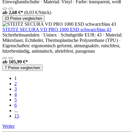
Einweghandschuhe · Material: Vinyl · Farbe: transparent, weiß
ab
2,68 €*
(0,03 €/Stück)
23 Preise vergleichen
STEITZ SECURA VD PRO 1000 ESD schwarz/blau 43
Sicherheitssandalen · Unisex · Schuhgröße EUR: 43 · Material:
Mikrofaser, Echtleder, Thermoplastische Polyurethane (TPU) ·
Eigenschaften: ergonomisch geformt, atmungsaktiv, rutschfest,
hitzebeständig, antistatisch, abriebfest, passgenau
ab
105,99 €*
7 Preise vergleichen
1
2
3
4
5
6
...
15
Weiter