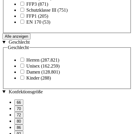
FFP3
(871)
Schutzklasse III
(751)
FFP1
(205)
EN 170
(53)
Alle anzeigen
Geschlecht
Geschlecht
Herren
(287.821)
Unisex
(162.259)
Damen
(128.801)
Kinder
(288)
Konfektionsgröße
66
70
72
80
86
92