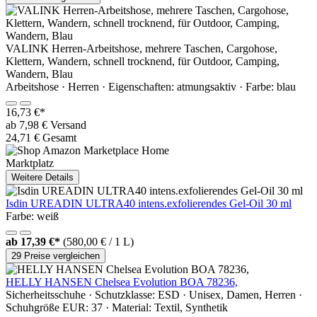
VALINK Herren-Arbeitshose, mehrere Taschen, Cargohose,
Klettern, Wandern, schnell trocknend, für Outdoor, Camping,
Wandern, Blau
Arbeitshose · Herren · Eigenschaften: atmungsaktiv · Farbe: blau
16,73 €*
ab 7,98 € Versand
24,71 € Gesamt
Marktplatz
Weitere Details
Isdin UREADIN ULTRA40 intens.exfolierendes Gel-Oil 30 ml
Farbe: weiß
ab
17,39 €*
(580,00 € / 1 L)
29 Preise vergleichen
HELLY HANSEN Chelsea Evolution BOA 78236,
Sicherheitsschuhe · Schutzklasse: ESD · Unisex, Damen, Herren ·
Schuhgröße EUR: 37 · Material: Textil, Synthetik