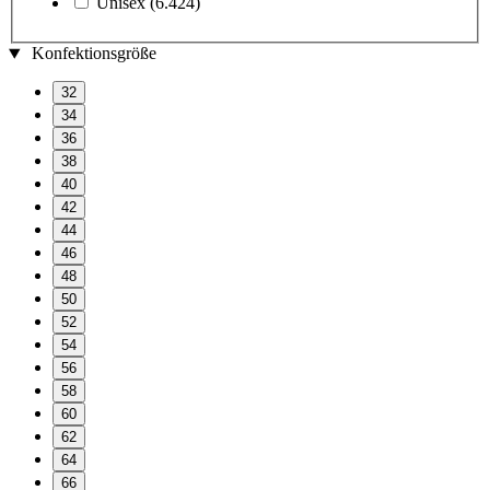
Unisex
(6.424)
Konfektionsgröße
32
34
36
38
40
42
44
46
48
50
52
54
56
58
60
62
64
66